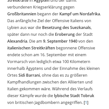
Streitkräfte
in
Ägypten
und der damit
verbundenen Kriegserklärung gegen
Großbritannien
begann der
Kampf um Nordafrika
.
Das anfängliche Ziel der Offensive Italiens von
Lybien aus war die
Besetzung des Suezkanals
,
später dann nur noch die
Eroberung
der Stadt
Alexandria
. Die am
9. September 1940
von den
italienischen Streitkräften
begonnene Offensive
endete schon am 16. September mit einem
Vormarsch von lediglich etwa 100 Kilometern
innerhalb Ägyptens und der Einnahme des kleinen
Ortes
Sidi Barrani
, ohne das es zu größeren
Kampfhandlungen zwischen den Alliierten und
Italien gekommen wäre. Während des Verlaufs
dieser Kämpfe wurde die
lybische Stadt
Tobruk
von britischen Jagdbombern angegriffen.
[
1
]