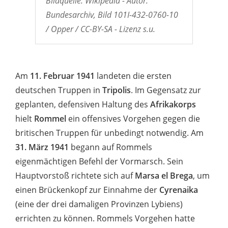
Bildquelle: Wikipedia - Autor:
Bundesarchiv, Bild 101I-432-0760-10
/ Opper / CC-BY-SA - Lizenz s.u.
Am
11. Februar 1941
landeten die ersten
deutschen Truppen in
Tripolis
. Im Gegensatz zur
geplanten, defensiven Haltung des
Afrikakorps
hielt
Rommel
ein offensives Vorgehen gegen die
britischen Truppen für unbedingt notwendig. Am
31. März 1941
begann auf Rommels
eigenmächtigen Befehl der Vormarsch. Sein
Hauptvorstoß richtete sich auf
Marsa el Brega
, um
einen Brückenkopf zur Einnahme der
Cyrenaika
(eine der drei damaligen Provinzen Lybiens)
errichten zu können. Rommels Vorgehen hatte