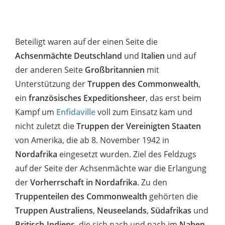
Beteiligt waren auf der einen Seite die
Achsenmächte Deutschland
und
Italien
und auf
der anderen Seite
Großbritannien
mit
Unterstützung der
Truppen des Commonwealth
,
ein
französisches Expeditionsheer
, das erst beim
Kampf um
Enfidaville
voll zum Einsatz kam und
nicht zuletzt die
Truppen der Vereinigten Staaten
von Amerika, die ab 8. November 1942 in
Nordafrika
eingesetzt wurden. Ziel des Feldzugs
auf der Seite der Achsenmächte war die Erlangung
der
Vorherrschaft in Nordafrika
. Zu den
Truppenteilen des Commonwealth
gehörten die
Truppen Australiens
,
Neuseelands
,
Südafrikas
und
Britisch-Indiens
, die sich nach und nach im
Nahen