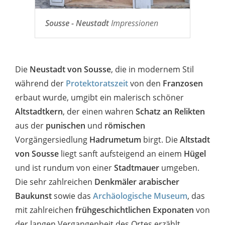
Sousse - Neustadt
Impressionen
Die
Neustadt von Sousse
, die in modernem Stil
während der
Protektoratszeit
von den
Franzosen
erbaut wurde, umgibt ein malerisch schöner
Altstadtkern
, der einen wahren
Schatz an Relikten
aus der
punischen
und
römischen
Vorgängersiedlung
Hadrumetum
birgt. Die
Altstadt
von Sousse
liegt sanft aufsteigend an einem
Hügel
und ist rundum von einer
Stadtmauer
umgeben.
Die sehr zahlreichen
Denkmäler arabischer
Baukunst
sowie das
Archäologische Museum
, das
mit zahlreichen
frühgeschichtlichen Exponaten
von
der langen Vergangenheit des Ortes erzählt,