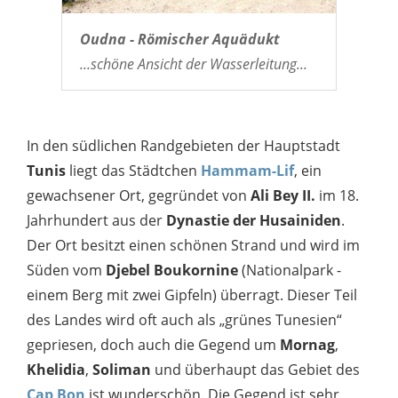
Oudna - Römischer Aquädukt
...schöne Ansicht der Wasserleitung...
In den südlichen Randgebieten der Hauptstadt
Tunis
liegt das Städtchen
Hammam-Lif
, ein
gewachsener Ort, gegründet von
Ali Bey II.
im 18.
Jahrhundert aus der
Dynastie der Husainiden
.
Der Ort besitzt einen schönen Strand und wird im
Süden vom
Djebel Boukornine
(Nationalpark -
einem Berg mit zwei Gipfeln) überragt. Dieser Teil
des Landes wird oft auch als „grünes Tunesien“
gepriesen, doch auch die Gegend um
Mornag
,
Khelidia
,
Soliman
und überhaupt das Gebiet des
Cap Bon
ist wunderschön. Die Gegend ist sehr