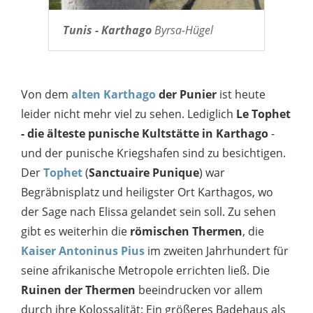
Tunis - Karthago
Byrsa-Hügel
Von dem
alten Karthago
der Punier
ist heute
leider nicht mehr viel zu sehen. Lediglich
Le Tophet
- die älteste punische Kultstätte in Karthago
-
und der punische Kriegshafen sind zu besichtigen.
Der
Tophet
(
Sanctuaire Punique
) war
Begräbnisplatz und heiligster Ort Karthagos, wo
der Sage nach Elissa gelandet sein soll. Zu sehen
gibt es weiterhin die
römischen Thermen
, die
Kaiser Antoninus Pius
im zweiten Jahrhundert für
seine afrikanische Metropole errichten ließ. Die
Ruinen der Thermen
beeindrucken vor allem
durch ihre Kolossalität: Ein größeres Badehaus als