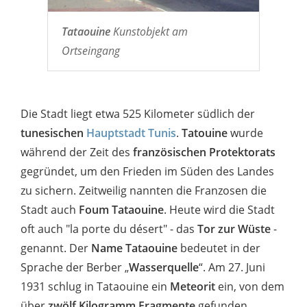
Tataouine
Kunstobjekt am
Ortseingang
Die Stadt liegt etwa 525 Kilometer südlich der
tunesischen
Hauptstadt Tunis
.
Tatouine
wurde
während der Zeit des
französischen Protektorats
gegründet, um den Frieden im Süden des Landes
zu sichern. Zeitweilig nannten die Franzosen die
Stadt auch
Foum Tataouine
. Heute wird die Stadt
oft auch "la porte du désert" - das
Tor zur Wüste
-
genannt. Der
Name Tataouine
bedeutet in der
Sprache der Berber „
Wasserquelle
“. Am 27. Juni
1931 schlug in Tataouine ein
Meteorit
ein, von dem
über
zwölf Kilogramm Fragmente
gefunden